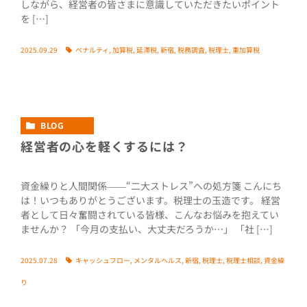
しながら、経営者の皆さまに意識していただきたいポイント
を […]
2025.09.29
ペナルティ
,
加算税
,
延滞税
,
新宿
,
税務調査
,
税理士
,
重加算税
BLOG
経営者の心を軽くするには？
資金繰りと人間関係――“二大ストレス”への処方箋 こんにち
は！いつもありがとうございます。税理士の玉造です。 経営
者として日々奮闘されている皆様、こんなお悩みを抱えてい
ませんか？ 「今月の支払い、大丈夫だろうか…」 「社 […]
2025.07.28
キャッシュフロー
,
メンタルヘルス
,
新宿
,
税理士
,
税理士相談
,
資金繰
り