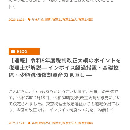
のやり取りを通じて、改めて皆さまに支えられていること
[…]
2025.12.26
年末年始
,
新宿
,
税理士
,
税理士法人
,
税理士相談
BLOG
【速報】令和8年度税制改正大綱のポイントを
税理士が解説― インボイス経過措置・基礎控
除・少額減価償却資産の見直し ―
こんにちは。いつもありがとうございます。税理士の玉造で
す。 令和7年12月19日、令和8年度税制改正大綱が与党におい
て決定されました。 東京税理士政治連盟からも速報が出てお
り、今回の改正では、インボイス制度への対応、物価 […]
2025.12.24
新宿
,
税制改正
,
税理士
,
税理士法人
,
税理士相談