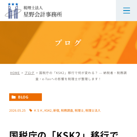
ブログ
HOME
ブログ
国税庁の「KSK2」移行で何が変わる？ ― 納税者・税務調
査・e-Taxへの影響を税理士が整理します！
BLOG
2026.05.25
ＫＳＫ
,
KSK2
,
新宿
,
税務調査
,
税理士
,
税理士法人
国税庁の「KSK2」移行で