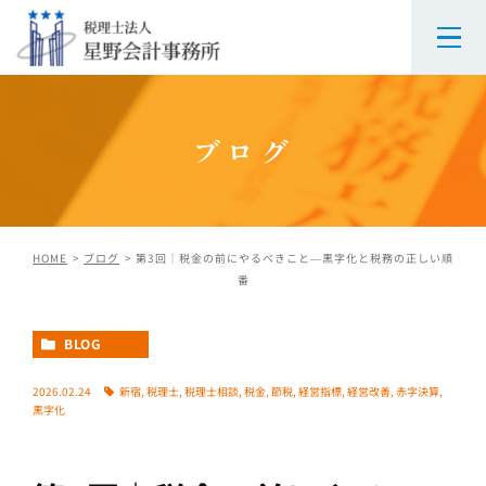
ブログ
HOME
ブログ
第3回｜税金の前にやるべきこと―黒字化と税務の正しい順
番
BLOG
2026.02.24
新宿
,
税理士
,
税理士相談
,
税金
,
節税
,
経営指標
,
経営改善
,
赤字決算
,
黒字化