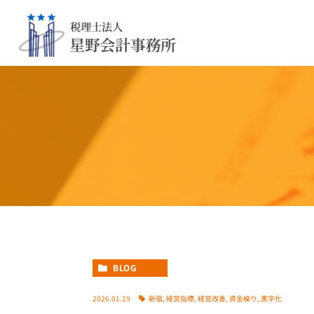
BLOG
2026.01.19
新宿
,
経営指標
,
経営改善
,
資金繰り
,
黒字化